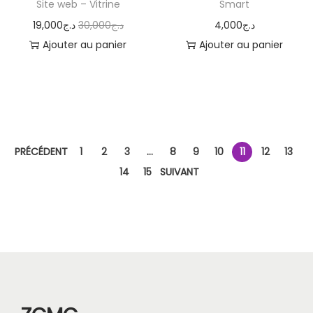
Site web – Vitrine
Smart
t
L
L
19,000
د.ج
30,000
د.ج
4,000
د.ج
i
e
e
Ajouter au panier
Ajouter au panier
o
p
p
n
r
r
i
i
x
x
i
a
PRÉCÉDENT
1
2
3
…
8
9
10
11
12
13
n
c
14
15
SUIVANT
i
t
t
u
i
e
a
l
l
e
é
s
t
t