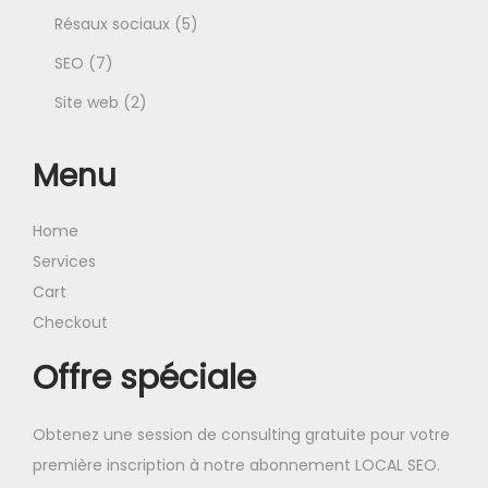
o
p
u
5
p
d
Résaux sociaux
5
7
d
r
i
p
r
u
SEO
7
p
u
2
o
t
r
o
i
Site web
2
r
i
p
d
s
o
d
t
Menu
o
t
r
u
d
u
s
d
s
o
i
u
i
Home
u
d
t
i
t
Services
Cart
i
u
s
t
s
Checkout
t
i
s
Offre spéciale
s
t
s
Obtenez une session de consulting gratuite pour votre
première inscription à notre abonnement LOCAL SEO.