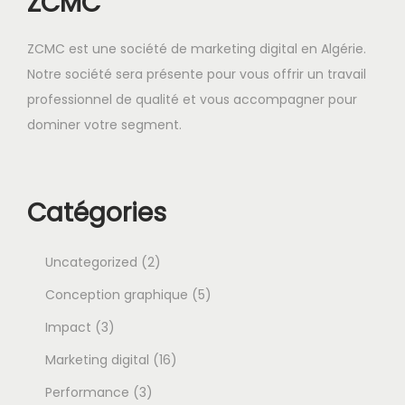
ZCMC
a
i
:
ZCMC est une société de marketing digital en Algérie.
t
د
Notre société sera présente pour vous offrir un travail
.
professionnel de qualité et vous accompagner pour
:
ج
dominer votre segment.
د
1
.
9
ج
,
Catégories
3
0
0
0
,
0
2
Uncategorized
2
0
.
p
5
Conception graphique
5
0
3
r
p
Impact
3
0
p
o
1
r
Marketing digital
16
.
r
3
d
6
o
Performance
3