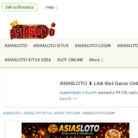
Sell on Bonanza
Help
ASIASLOTO
ASIASLOTO SITUS
ASIASLOTO LOGIN
ASIASLOT
ASIASLOTO SITUS 2026
SLOT ONLINE
More
ASIASLOTO 📱 Link Slot Gacor Onl
mapledeals's booth
earned a 99.5% satisf
booth >>
ASIASLOTO
»
ASIASLOTO SITUS
»
ASIASLOTO LINK
»
ASIASLOTO LOGIN