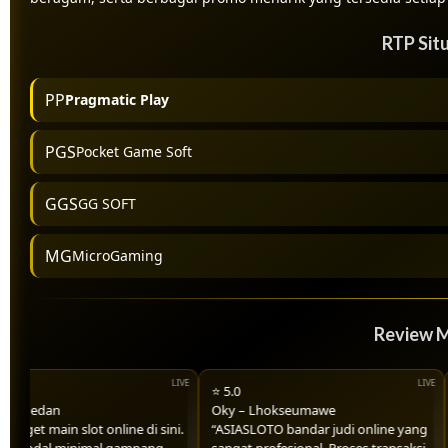
RTP Sit
PP
Pragmatic Play
PGS
Pocket Game Soft
GGS
GG SOFT
MG
MicroGaming
Review 
⭐ 5.0
⭐
– Medan
Oky – Lhokseumawe
A
nget main slot online di sini.
“ASIASLOTO bandar judi online yang
“